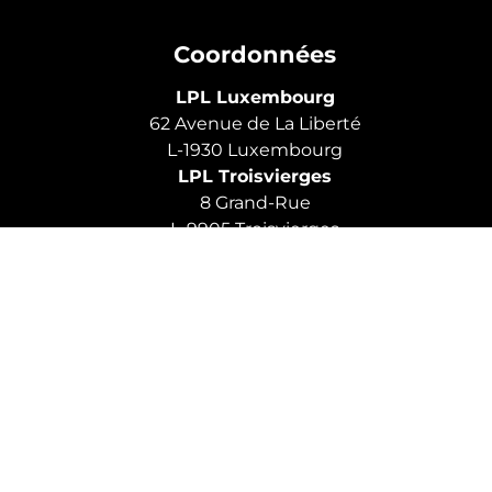
Coordonnées
LPL Luxembourg
62 Avenue de La Liberté
L-1930 Luxembourg
LPL Troisvierges
8 Grand-Rue
L-9905 Troisvierges
LPL Pommerloch
19 Route de Bastogne
L-9638 Pommerloch
Horaire
Du lundi au vendredi:
8h - 16h
. En dehors de cet horaire, sur rendez-vous.